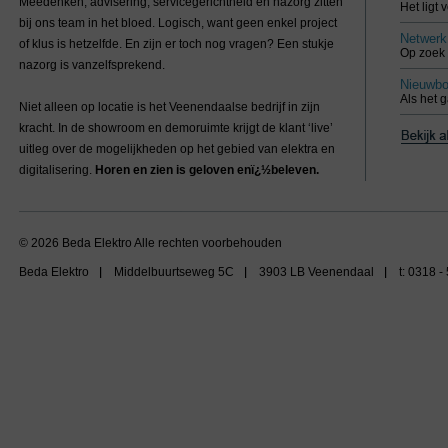
Meedenken, advisering, servicegerichtheid en nazorg zitten
Het ligt 
bij ons team in het bloed. Logisch, want geen enkel project
Netwerk
of klus is hetzelfde. En zijn er toch nog vragen? Een stukje
Op zoek 
nazorg is vanzelfsprekend.
Nieuwb
Als het 
Niet alleen op locatie is het Veenendaalse bedrijf in zijn
kracht. In de showroom en demoruimte krijgt de klant ‘live’
uitleg over de mogelijkheden op het gebied van elektra en
digitalisering.
Horen en zien is geloven enï¿½beleven.
© 2026 Beda Elektro Alle rechten voorbehouden
Beda Elektro
Middelbuurtseweg 5C
3903 LB Veenendaal
t: 0318 -