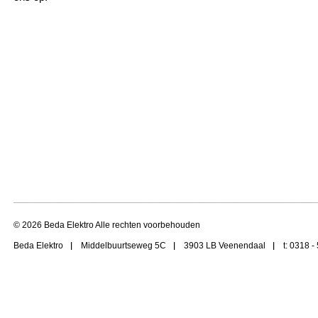
© 2026 Beda Elektro Alle rechten voorbehouden
Beda Elektro
Middelbuurtseweg 5C
3903 LB Veenendaal
t: 0318 -