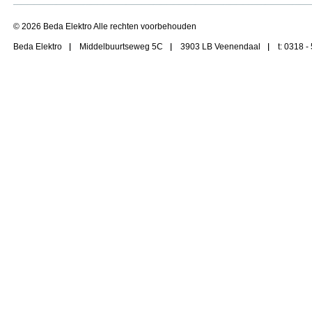
© 2026 Beda Elektro Alle rechten voorbehouden
Beda Elektro
Middelbuurtseweg 5C
3903 LB Veenendaal
t: 0318 -