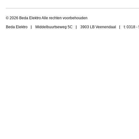
© 2026 Beda Elektro Alle rechten voorbehouden
Beda Elektro
Middelbuurtseweg 5C
3903 LB Veenendaal
t: 0318 -