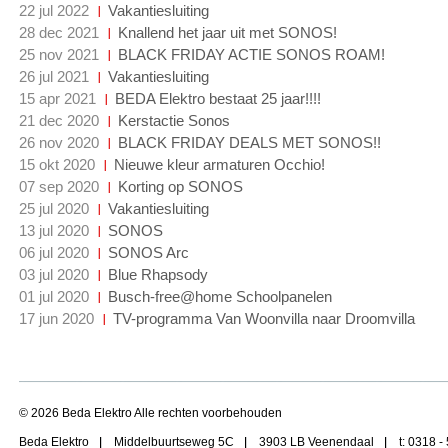
22 jul 2022
Vakantiesluiting
28 dec 2021
Knallend het jaar uit met SONOS!
25 nov 2021
BLACK FRIDAY ACTIE SONOS ROAM!
26 jul 2021
Vakantiesluiting
15 apr 2021
BEDA Elektro bestaat 25 jaar!!!!
21 dec 2020
Kerstactie Sonos
26 nov 2020
BLACK FRIDAY DEALS MET SONOS!!
15 okt 2020
Nieuwe kleur armaturen Occhio!
07 sep 2020
Korting op SONOS
25 jul 2020
Vakantiesluiting
13 jul 2020
SONOS
06 jul 2020
SONOS Arc
03 jul 2020
Blue Rhapsody
01 jul 2020
Busch-free@home Schoolpanelen
17 jun 2020
TV-programma Van Woonvilla naar Droomvilla
© 2026 Beda Elektro Alle rechten voorbehouden
Beda Elektro
Middelbuurtseweg 5C
3903 LB Veenendaal
t: 0318 -