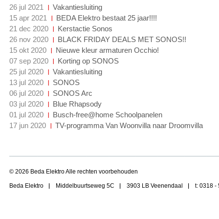
26 jul 2021
Vakantiesluiting
15 apr 2021
BEDA Elektro bestaat 25 jaar!!!!
21 dec 2020
Kerstactie Sonos
26 nov 2020
BLACK FRIDAY DEALS MET SONOS!!
15 okt 2020
Nieuwe kleur armaturen Occhio!
07 sep 2020
Korting op SONOS
25 jul 2020
Vakantiesluiting
13 jul 2020
SONOS
06 jul 2020
SONOS Arc
03 jul 2020
Blue Rhapsody
01 jul 2020
Busch-free@home Schoolpanelen
17 jun 2020
TV-programma Van Woonvilla naar Droomvilla
© 2026 Beda Elektro Alle rechten voorbehouden
Beda Elektro
Middelbuurtseweg 5C
3903 LB Veenendaal
t: 0318 -