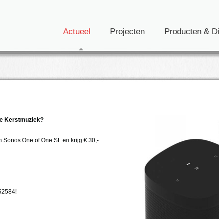
Actueel
Projecten
Producten & D
ste Kerstmuziek?
 Sonos One of One SL en krijg € 30,-
52584!