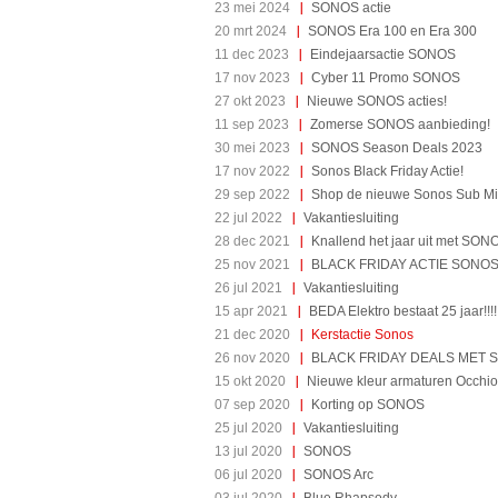
23 mei 2024
SONOS actie
20 mrt 2024
SONOS Era 100 en Era 300
11 dec 2023
Eindejaarsactie SONOS
17 nov 2023
Cyber 11 Promo SONOS
27 okt 2023
Nieuwe SONOS acties!
11 sep 2023
Zomerse SONOS aanbieding!
30 mei 2023
SONOS Season Deals 2023
17 nov 2022
Sonos Black Friday Actie!
29 sep 2022
Shop de nieuwe Sonos Sub Mi
22 jul 2022
Vakantiesluiting
28 dec 2021
Knallend het jaar uit met SON
25 nov 2021
BLACK FRIDAY ACTIE SONO
26 jul 2021
Vakantiesluiting
15 apr 2021
BEDA Elektro bestaat 25 jaar!!!!
21 dec 2020
Kerstactie Sonos
26 nov 2020
BLACK FRIDAY DEALS MET S
15 okt 2020
Nieuwe kleur armaturen Occhio
07 sep 2020
Korting op SONOS
25 jul 2020
Vakantiesluiting
13 jul 2020
SONOS
06 jul 2020
SONOS Arc