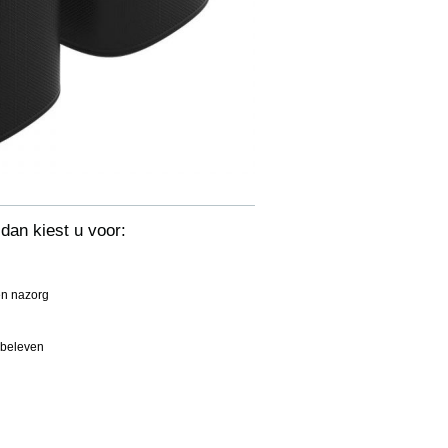
dan kiest u voor:
en nazorg
½beleven