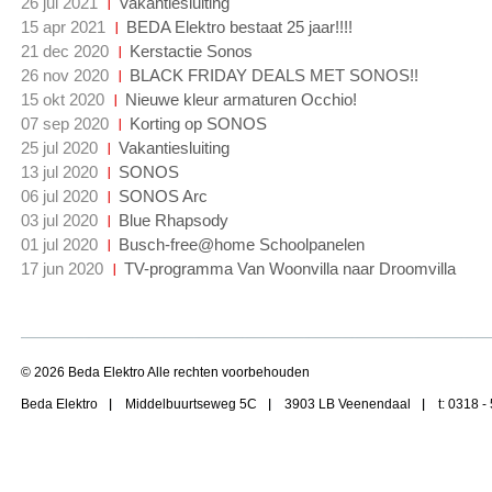
26 jul 2021
Vakantiesluiting
15 apr 2021
BEDA Elektro bestaat 25 jaar!!!!
21 dec 2020
Kerstactie Sonos
26 nov 2020
BLACK FRIDAY DEALS MET SONOS!!
15 okt 2020
Nieuwe kleur armaturen Occhio!
07 sep 2020
Korting op SONOS
25 jul 2020
Vakantiesluiting
13 jul 2020
SONOS
06 jul 2020
SONOS Arc
03 jul 2020
Blue Rhapsody
01 jul 2020
Busch-free@home Schoolpanelen
17 jun 2020
TV-programma Van Woonvilla naar Droomvilla
© 2026 Beda Elektro Alle rechten voorbehouden
Beda Elektro
Middelbuurtseweg 5C
3903 LB Veenendaal
t: 0318 -